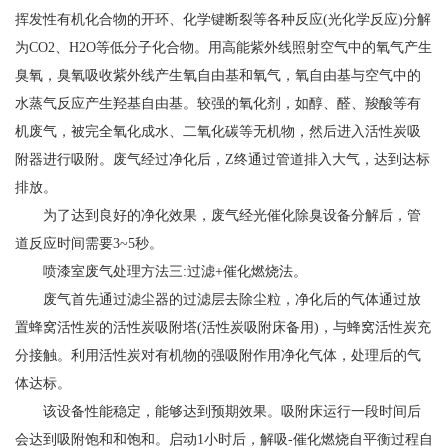
挥发性有机化合物的开环、化学键断裂等各种反应(光化学反应)分解
为CO2、H2O等低分子化合物。用高能紫外线照射空气中的氧气产生
臭氧，臭氧吸收紫外线产生氧自由基和氧气，氧自由基与空气中的
水蒸气反应产生羟基自由基。较强的氧化剂，如醇、醛、羧酸等有
机废气，被完全氧化成水、二氧化碳等无机物，然后进入活性炭吸
附器进行吸附。废气经过净化后，Z终通过管道排入大气，达到达标
排放。
为了达到良好的净化效果，废气经光催化除臭设备分解后，管
道反应时间需要3~5秒。
喷漆室废气处理方法三:过滤+催化燃烧法。
废气首先通过滤尘器的过滤层去除尘粒，净化后的气体通过放
置蜂窝活性炭的活性炭吸附塔(活性炭吸附床备用)，与蜂窝活性炭充
分接触。利用活性炭对有机物的强吸附作用净化气体，处理后的气
体达标。
该设备性能稳定，能够达到预期效果。吸附床运行一段时间后
会达到吸附饱和和饱和。启动1小时后，解吸-催化燃烧自平衡过程自