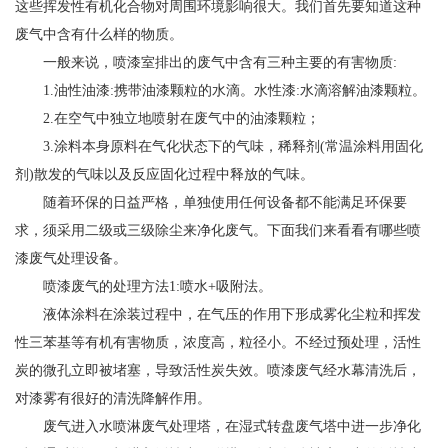
这些挥发性有机化合物对周围环境影响很大。我们首先要知道这种
废气中含有什么样的物质。
一般来说，喷漆室排出的废气中含有三种主要的有害物质:
1.油性油漆:携带油漆颗粒的水滴。水性漆:水滴溶解油漆颗粒。
2.在空气中独立地喷射在废气中的油漆颗粒；
3.涂料本身原料在气化状态下的气味，稀释剂(常温涂料用固化
剂)散发的气味以及反应固化过程中释放的气味。
随着环保的日益严格，单独使用任何设备都不能满足环保要
求，须采用二级或三级除尘来净化废气。下面我们来看看有哪些喷
漆废气处理设备。
喷漆废气的处理方法1:喷水+吸附法。
液体涂料在涂装过程中，在气压的作用下形成雾化尘粒和挥发
性三苯基等有机有害物质，浓度高，粒径小。不经过预处理，活性
炭的微孔立即被堵塞，导致活性炭失效。喷漆废气经水幕清洗后，
对漆雾有很好的清洗降解作用。
废气进入水喷淋废气处理塔，在湿式转盘废气塔中进一步净化