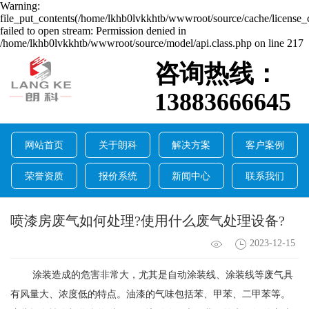
Warning:
file_put_contents(/home/lkhb0lvkkhtb/wwwroot/source/cache/license_
failed to open stream: Permission denied in
/home/lkhb0lvkkhtb/wwwroot/source/model/api.class.php on line 217
咨询热线：
13883666645
网站首页
关于朗科
解决方案
客户案例
荣誉资质
报价系统
新闻中心
联系我们
喷漆房废气如何处理?使用什么废气处理设备?
2023-12-15
涂装造成的危害非常大，尤其是自动涂装线、涂装线等废气具
有风量大、浓度低的特点。油漆的气味包括苯、甲苯、二甲苯等。