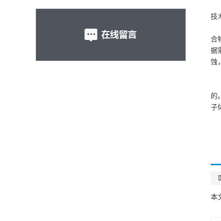
技
合
据
蚀
的
子
本