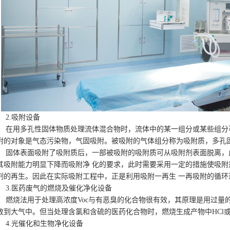
2.吸附设备
在用多孔性固体物质处理流体混合物时，流体中的某一组分或某些组分
附的对象是气态污染物，气固吸附。被吸附的气体组分称为吸附质，多孔
固体表面吸附了吸附质后，一部被吸附的吸附质可从吸附剂表面脱离，
其吸附能力明显下降而吸附净 化的要求，此时需要采用一定的措施使吸
剂的再生。因此在实际吸附工程中，正是利用吸附一再生 一再吸附的循
3.医药废气的燃烧及催化净化设备
燃烧法用于处理高浓度Voc与有恶臭的化合物很有效，其原理是用过量
放到大气中。但当处理含氯和含硫的医药化合物时，燃烧生成产物中HCl或
4.光催化和生物净化设备