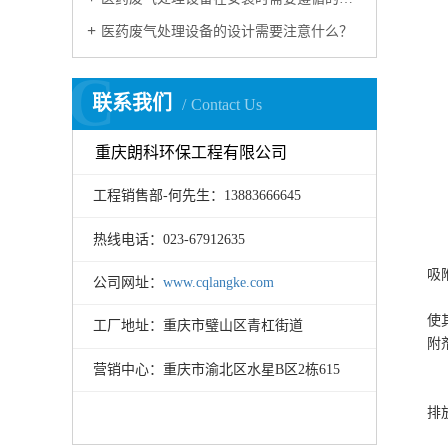
医药废气处理设备的设计需要注意什么？
C
联系我们
Contact Us
重庆朗科环保工程有限公司
工程销售部-何先生：13883666645
热线电话：023-67912635
吸
公司网址：
www.cqlangke.com
使
工厂地址：重庆市璧山区青杠街道
附
营销中心：重庆市渝北区水星B区2栋615
排