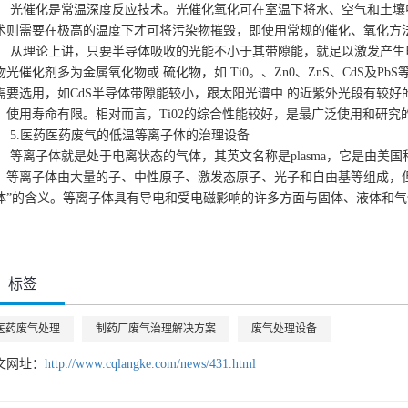
光催化是常温深度反应技术。光催化氧化可在室温下将水、空气和土壤
术则需要在极高的温度下才可将污染物摧毁，即使用常规的催化、氧化方
从理论上讲，只要半导体吸收的光能不小于其带隙能，就足以激发产生
物光催化剂多为金属氧化物或 硫化物，如 Ti0。、Zn0、ZnS、CdS及
需要选用，如CdS半导体带隙能较小，跟太阳光谱中 的近紫外光段有较
，使用寿命有限。相对而言，Ti02的综合性能较好，是最广泛使用和研究
5.医药医药废气的低温等离子体的治理设备
等离子体就是处于电离状态的气体，其英文名称是plasma，它是由美国科
。等离子体由大量的子、中性原子、激发态原子、光子和自由基等组成，但
体”的含义。等离子体具有导电和受电磁影响的许多方面与固体、液体和
标签
医药废气处理
制药厂废气治理解决方案
废气处理设备
文网址：
http://www.cqlangke.com/news/431.html