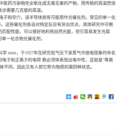
中医药污染物完全氧化成无毒无害的产物，而传统的高温焚烧
法亦需要几百度的高温。
电子和空穴，该半导体就有可能用作光催化剂。常见的单一化
PbS等。这些催化剂各自对特定反应有突出优点，具体研究中可根
好的匹配性能，可以很好地利用自然光能，但它容易发生光腐
的单一化合物光催化剂。
学 muir，于1927年在研究低气压下汞蒸气中放电现象时命名
电子和正离子的电荷 数必须体表现出电中性，这就是“等离
气体不同，因此又有人把它称为物质的第四种状态。