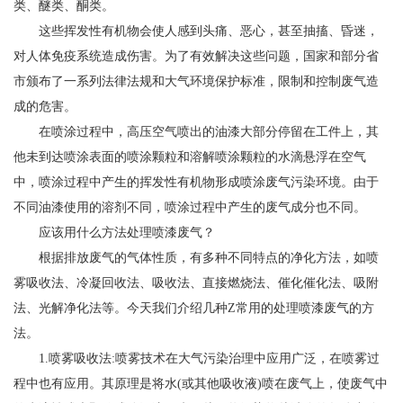
类、醚类、酮类。
这些挥发性有机物会使人感到头痛、恶心，甚至抽搐、昏迷，
对人体免疫系统造成伤害。为了有效解决这些问题，国家和部分省
市颁布了一系列法律法规和大气环境保护标准，限制和控制废气造
成的危害。
在喷涂过程中，高压空气喷出的油漆大部分停留在工件上，其
他未到达喷涂表面的喷涂颗粒和溶解喷涂颗粒的水滴悬浮在空气
中，喷涂过程中产生的挥发性有机物形成喷涂废气污染环境。由于
不同油漆使用的溶剂不同，喷涂过程中产生的废气成分也不同。
应该用什么方法处理喷漆废气？
根据排放废气的气体性质，有多种不同特点的净化方法，如喷
雾吸收法、冷凝回收法、吸收法、直接燃烧法、催化催化法、吸附
法、光解净化法等。今天我们介绍几种Z常用的处理喷漆废气的方
法。
1.喷雾吸收法:喷雾技术在大气污染治理中应用广泛，在喷雾过
程中也有应用。其原理是将水(或其他吸收液)喷在废气上，使废气中