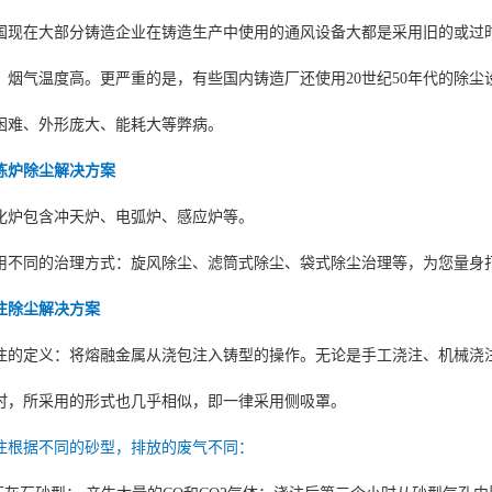
国现在大部分铸造企业在铸造生产中使用的通风设备大都是采用旧的或过
，烟气温度高。更严重的是，有些国内铸造厂还使用20世纪50年代的除
困难、外形庞大、能耗大等弊病。
炼炉除尘解决方案
化炉包含冲天炉、电弧炉、感应炉等。
用不同的治理方式：旋风除尘、滤筒式除尘、袋式除尘治理等，为您量身
注除尘解决方案
注的定义：将熔融金属从浇包注入铸型的操作。无论是手工浇注、机械浇
时，所采用的形式也几乎相似，即一律采用侧吸罩。
注根据不同的砂型，排放的废气不同：