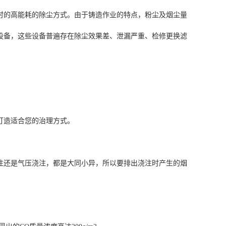
时的高能耗的除尘方式。由于铸造作业的特点，粉尘及烟尘量
尘设备，这些设备普遍存在除尘效果差、泄漏严重、检修更换滤
打造适合您的治理方式。
注还是气压浇注，都是大同小异，所以要排出浇注时产生的烟