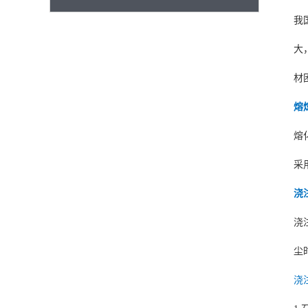
我
大
材
熔
熔
采
浇
浇
尘
浇