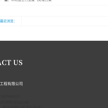
最近浏览：
工程有限公司
883666645
058091@qq.com
：重庆市璧山区青杠街道